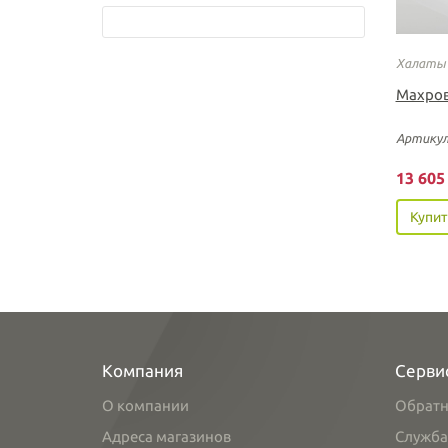
Халаты
Махров
Артикул
13 60
Купит
Компания
Серви
О компании
Обратн
Адреса магазинов
Служба