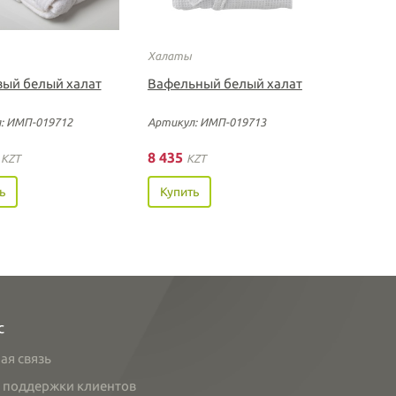
Халаты
ый белый халат
Вафельный белый халат
: ИМП-019712
Артикул: ИМП-019713
5
8 435
KZT
KZT
ь
Купить
с
ая связь
 поддержки клиентов