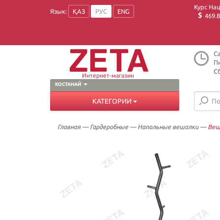
Курс На
Язык:
ҚАЗ
РУС
ENG
469.8
Ca
Пн
Сб
Интернет-магазин
КОСТАНАЙ
КАТЕГОРИИ
Главная
—
Гардеробные
—
Напольные вешалки
—
Веш