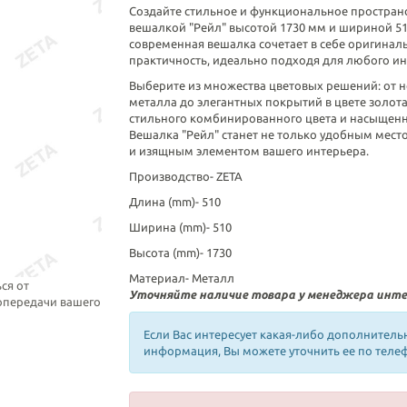
Создайте стильное и функциональное простран
вешалкой "Рейл" высотой 1730 мм и шириной 51
современная вешалка сочетает в себе оригинал
практичность, идеально подходя для любого ин
Выберите из множества цветовых решений: от 
металла до элегантных покрытий в цвете золота
стильного комбинированного цвета и насыщенн
Вешалка "Рейл" станет не только удобным мест
и изящным элементом вашего интерьера.
Производство-
ZETA
Длина (mm)-
510
Ширина (mm)-
510
Высота (mm)-
1730
Материал-
Металл
ся от
Уточняйте наличие товара у менеджера инте
топередачи вашего
Если Вас интересует какая-либо дополнитель
информация, Вы можете уточнить ее по теле