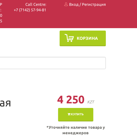
P
Call Centre:
Вход
/
Регистрация
:
+7 (7142) 57-94-81
10
05
КОРЗИНА
4 250
ая
KZT
КУПИТЬ
*Уточняйте наличие товара у
менеджеров