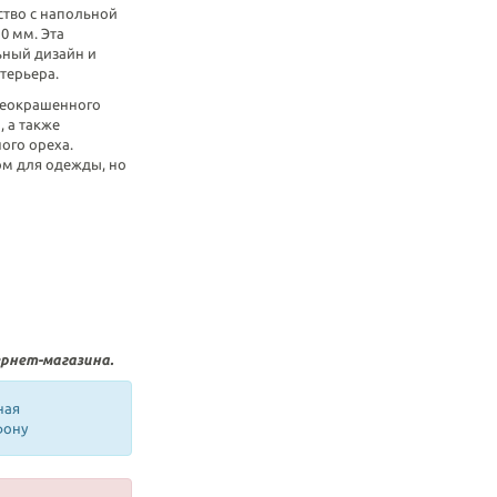
ство с напольной
0 мм. Эта
ьный дизайн и
терьера.
неокрашенного
, а также
ого ореха.
ом для одежды, но
рнет-магазина.
ная
фону