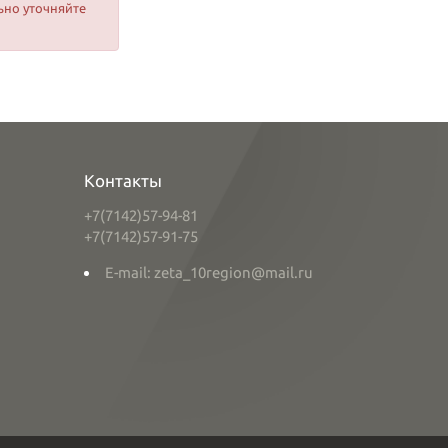
ьно уточняйте
Контакты
+7(7142)57-94-81
+7(7142)57-91-75
E-mail: zeta_10region@mail.ru