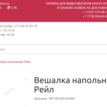
цбанка
НОМЕРА ДЛЯ ВИДЕОЗВОНКОВ WHATS AP
5
5.78
И ОНЛАЙН ЗАЯВОК НА ДОСТАВКУ
+ 7 (707) 579-48-
+ 7 (778) 938-69-
ll Center: +7 7142 57-91-75
 - Пт: 9-19
-Вс: 10-18
алка напольная Рейл
Вешалка напольн
Рейл
Артикул
: МП-ТВ-950144-001