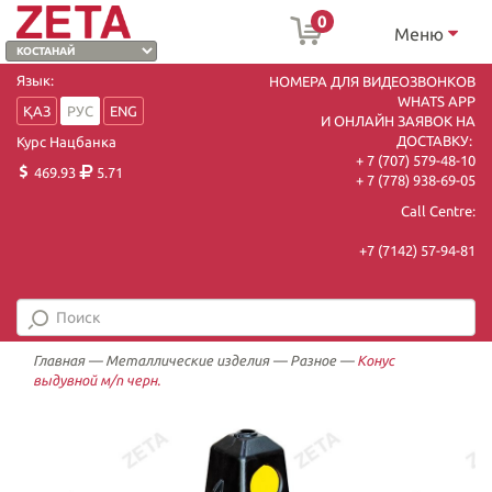
0
Меню
Язык:
НОМЕРА ДЛЯ ВИДЕОЗВОНКОВ
WHATS APP
ҚАЗ
РУС
ENG
И ОНЛАЙН ЗАЯВОК НА
ДОСТАВКУ:
Курс Нацбанка
+ 7 (707) 579-48-10
469.93
5.71
+ 7 (778) 938-69-05
Call Centre:
+7 (7142) 57-94-81
Главная
—
Металлические изделия
—
Разное
—
Конус
выдувной м/п черн.