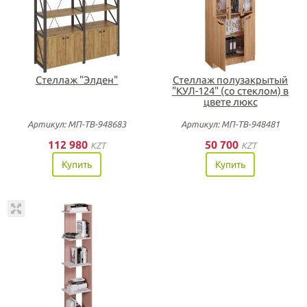
Стеллаж "Элден"
Стеллаж полузакрытый
"КУЛ-124" (со стеклом) в
цвете люкс
Артикул: МП-ТВ-948683
Артикул: МП-ТВ-948481
112 980
50 700
KZT
KZT
Купить
Купить