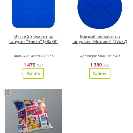
Мягкий элемент на
Мягкий элемент на
табурет "Эвита" (38х38)
шнурках "Моника" (37х37)
Артикул: ММВ-013256
Артикул: ММВ-011581
1 475
1 380
KZT
KZT
Купить
Купить