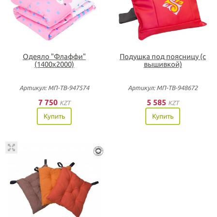
Одеяло "Флаффи"
Подушка под поясницу (с
(1400х2000)
вышивкой)
Артикул: МП-ТВ-947574
Артикул: МП-ТВ-948672
7 750
5 585
KZT
KZT
Купить
Купить