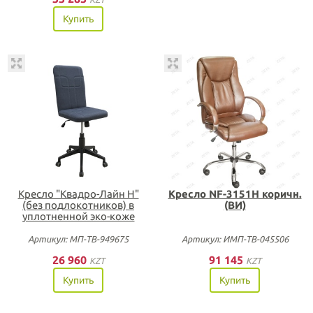
Купить
Кресло "Квадро-Лайн Н"
Кресло NF-3151H коричн.
(без подлокотников) в
(ВИ)
уплотненной эко-коже
Артикул: МП-ТВ-949675
Артикул: ИМП-ТВ-045506
26 960
91 145
KZT
KZT
Купить
Купить