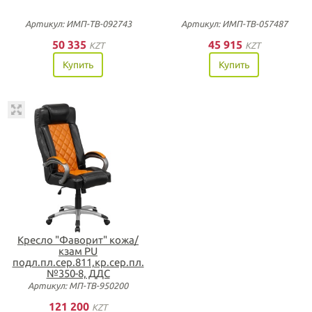
Артикул: ИМП-ТВ-092743
Артикул: ИМП-ТВ-057487
50 335
45 915
KZT
KZT
Купить
Купить
Кресло "Фаворит" кожа/
кзам PU
подл.пл.сер.811,кр.сер.пл.
№350-8, ДДС
Артикул: МП-ТВ-950200
121 200
KZT