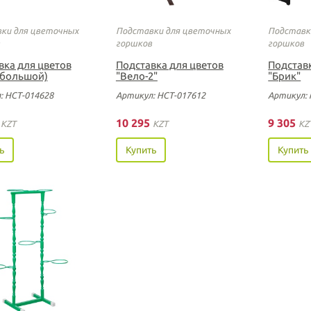
ки для цветочных
Подставки для цветочных
Подставк
горшков
горшков
вка для цветов
Подставка для цветов
Подстав
 (большой)
"Вело-2"
"Брик"
: НСТ-014628
Артикул: НСТ-017612
Артикул: 
0
10 295
9 305
KZT
KZT
KZ
ь
Купить
Купить