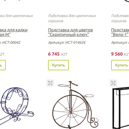
ки для цветочных
Подставки для цветочных
Подставк
горшков
горшков
вка для кадки
Подставка для цветов
Подстав
ая М"
"Скрипичный ключ"
"Вело-1"
: НСТ-00042
Артикул: НСТ-014626
Артикул: 
6 745
9 560
ZT
KZT
KZ
ь
Купить
Купить