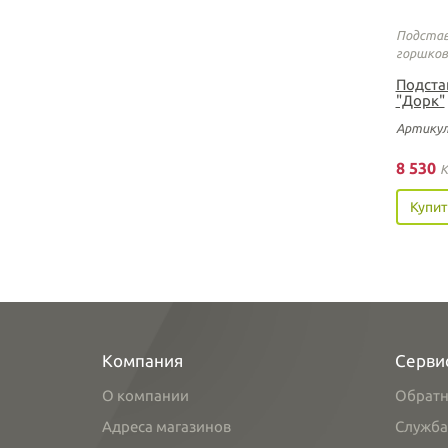
Подстав
горшков
Подста
"Дорк"
Артикул
8 530
K
Купит
Компания
Серви
О компании
Обратн
Адреса магазинов
Служба