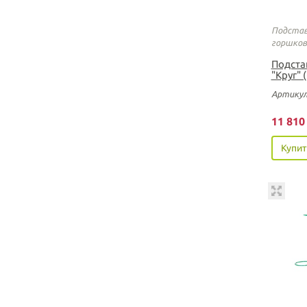
Подстав
горшков
Подста
"Круг"
Артикул
11 81
Купит