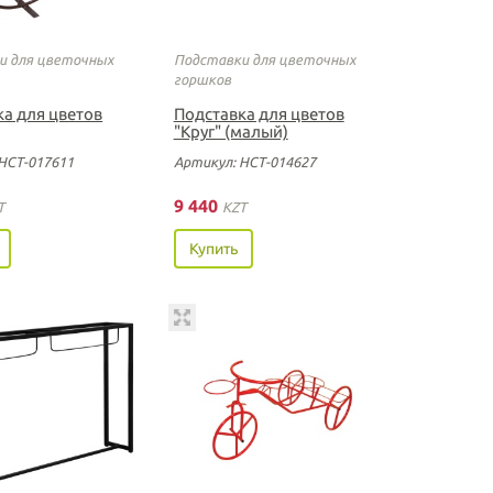
и для цветочных
Подставки для цветочных
горшков
ка для цветов
Подставка для цветов
"Круг" (малый)
НСТ-017611
Артикул: НСТ-014627
9 440
T
KZT
Купить