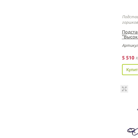
Подстав
горшков
Подста
"Высок
Артикул
5 510
K
Купит