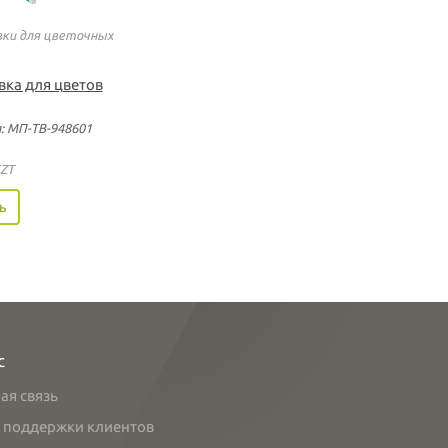
ки для цветочных
вка для цветов
: МП-ТВ-948601
ZT
ь
с
ая связь
 поддержки клиентов