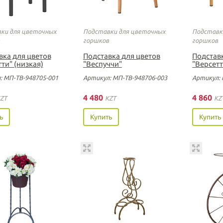
ки для цветочных
Подставки для цветочных
Подставк
горшков
горшков
вка для цветов
Подставка для цветов
Подстав
ти" (низкая)
"Веспуччи"
"Версетт
: МП-ТВ-948705-001
Артикул: МП-ТВ-948706-003
Артикул: 
4 480
4 860
ZT
KZT
KZ
ь
Купить
Купить