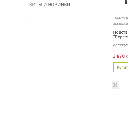
ХИТЫ И НОВИНКИ
Подстав
горшков
Подста
"Версет
Артикул
3 870
K
Купит