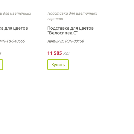
и для цветочных
Подставки для цветочных
горшков
ка для цветов
Подставка для цветов
"Велосипед С"
МП-ТВ-948665
Артикул: РЗН-00150
11 585
T
KZT
Купить