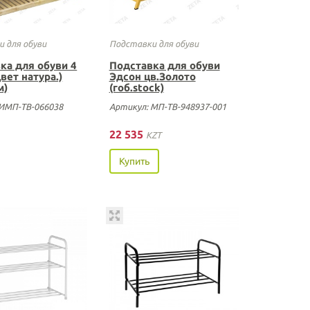
 для обуви
Подставки для обуви
ка для обуви 4
Подставка для обуви
вет натура.)
Эдсон цв.Золото
м)
(гоб.stock)
 ИМП-ТВ-066038
Артикул: МП-ТВ-948937-001
22 535
KZT
Купить