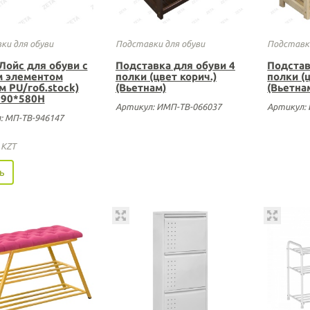
ки для обуви
Подставки для обуви
Подставки
Лойс для обуви с
Подставка для обуви 4
Подстав
м элементом
полки (цвет корич.)
полки (ц
м PU/гоб.stock)
(Вьетнам)
(Вьетна
390*580Н
Артикул: ИМП-ТВ-066037
Артикул:
: МП-ТВ-946147
0
KZT
ь