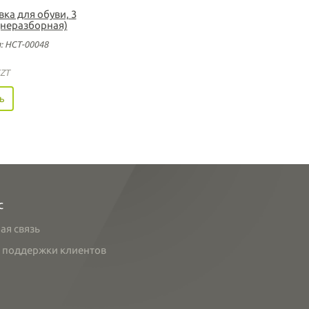
ка для обуви, 3
(неразборная)
: НСТ-00048
ZT
ь
с
ая связь
 поддержки клиентов