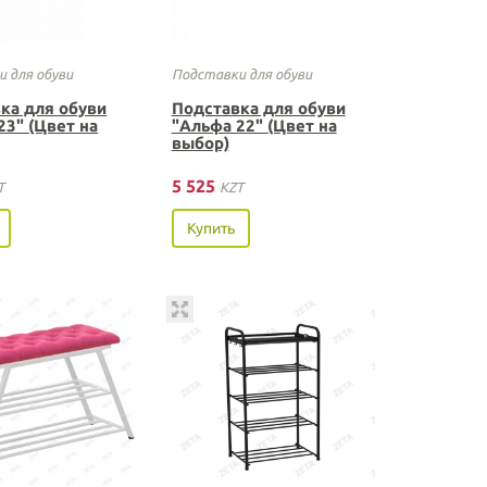
 для обуви
Подставки для обуви
ка для обуви
Подставка для обуви
23" (Цвет на
"Альфа 22" (Цвет на
выбор)
5 525
T
KZT
Купить