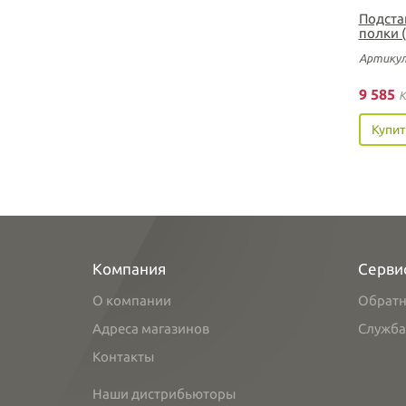
Подстав
полки 
Артикул
9 585
K
Купит
Компания
Серви
О компании
Обратн
Адреса магазинов
Служба
Контакты
Наши дистрибьюторы