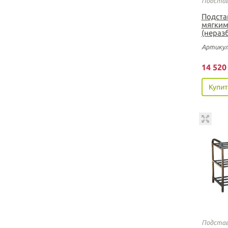
Подстав
Подста
мягким
(нераз
Артикул
14 52
Купит
Подстав