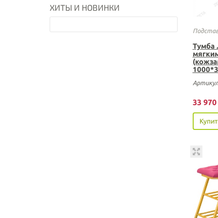
ХИТЫ И НОВИНКИ
Подстав
Тумба 
мягки
(кожза
1000*
Артикул
33 97
Купит