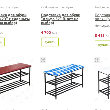
ки для обуви
Подставки для обуви
Подставки
вка для обуви
Подставка для обуви
Подставк
 23" с сиденьем
"Альфа 32" (Цвет на
полки (
на выбор)
выбор)
Артикул: 
4 700
ZT
KZT
8 415
KZ
ь
Купить
Купить