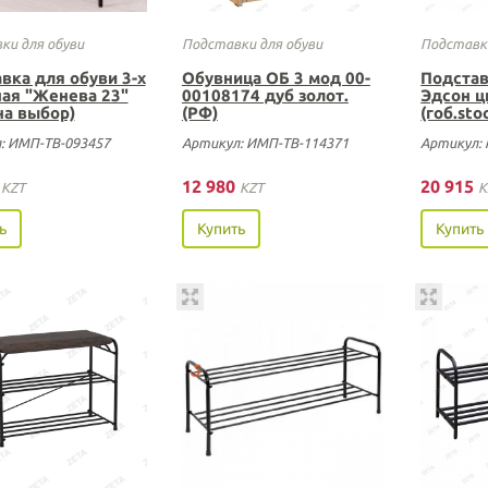
ки для обуви
Подставки для обуви
Подставки
вка для обуви 3-х
Обувница ОБ 3 мод 00-
Подстав
ая "Женева 23"
00108174 дуб золот.
Эдсон ц
на выбор)
(РФ)
(гоб.sto
: ИМП-ТВ-093457
Артикул: ИМП-ТВ-114371
Артикул: 
5
12 980
20 915
KZT
KZT
K
ь
Купить
Купить