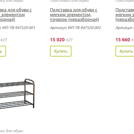
ки для обуви
Подставки для обуви
Подставки
вка для обуви с
Подставка для обуви с
Подставк
 элементом
мягким элементом,
мягким 
борная)
пэчворк (неразборная)
(неразб
: МП-ТВ-947520-001
Артикул: МП-ТВ-947520-003
Артикул: 
0
15 020
15 660
KZT
KZT
K
ь
Купить
Купить
ки для обуви