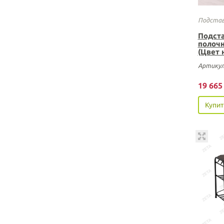
Подстав
Подста
полочн
(Цвет 
Артикул
19 66
Купит