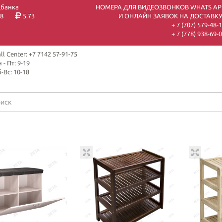
цбанка
НОМЕРА ДЛЯ ВИДЕОЗВОНКОВ WHATS AP
8
5.73
И ОНЛАЙН ЗАЯВОК НА ДОСТАВКУ
+ 7 (707) 579-48-
+ 7 (778) 938-69-
ll Center: +7 7142 57-91-75
 - Пт: 9-19
-Вс: 10-18