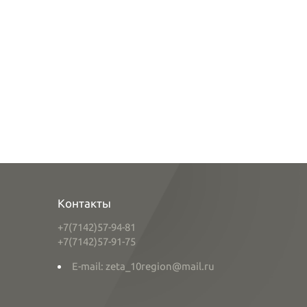
Контакты
+7(7142)57-94-81
+7(7142)57-91-75
E-mail: zeta_10region@mail.ru