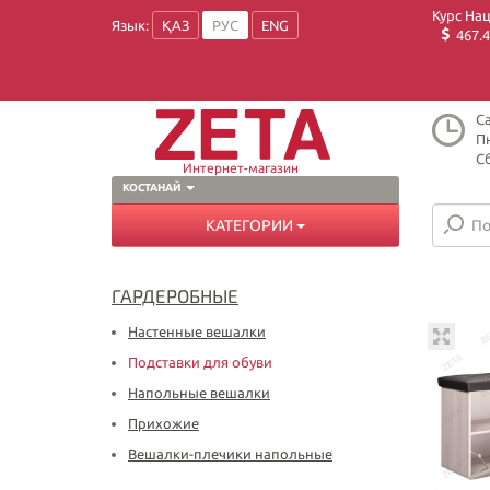
Курс На
Язык:
ҚАЗ
РУС
ENG
467.4
Ca
Пн
Сб
Интернет-магазин
КОСТАНАЙ
КАТЕГОРИИ
ГАРДЕРОБНЫЕ
Настенные вешалки
Подставки для обуви
Напольные вешалки
Прихожие
Вешалки-плечики напольные