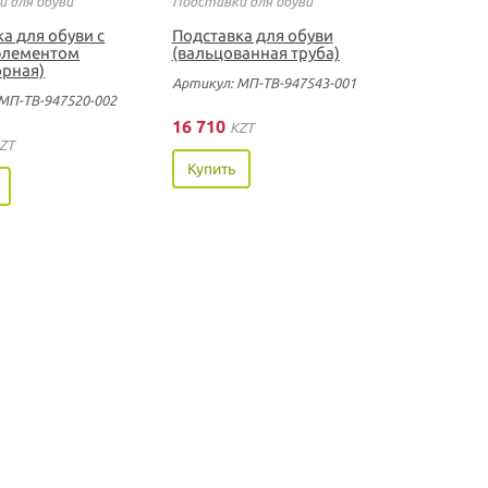
 для обуви
Подставки для обуви
а для обуви с
Подставка для обуви
элементом
(вальцованная труба)
орная)
Артикул: МП-ТВ-947543-001
МП-ТВ-947520-002
16 710
KZT
ZT
Купить