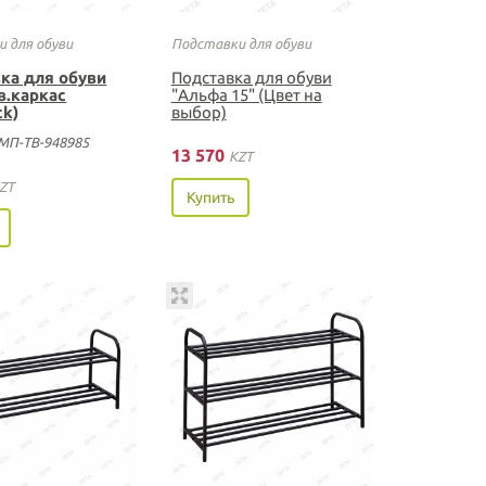
 для обуви
Подставки для обуви
ка для обуви
Подставка для обуви
в.каркас
"Альфа 15" (Цвет на
ck)
выбор)
МП-ТВ-948985
13 570
KZT
ZT
Купить