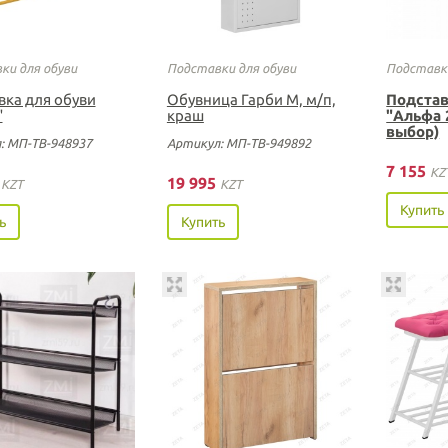
ки для обуви
Подставки для обуви
Подставки
вка для обуви
Обувница Гарби М, м/п,
Подстав
"
краш
"Альфа 
выбор)
: МП-ТВ-948937
Артикул: МП-ТВ-949892
7 155
KZ
0
19 995
KZT
KZT
Купить
ь
Купить