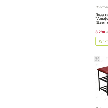
Подстав
Подста
"Альфа
(Цвет 
8 290
K
Купит