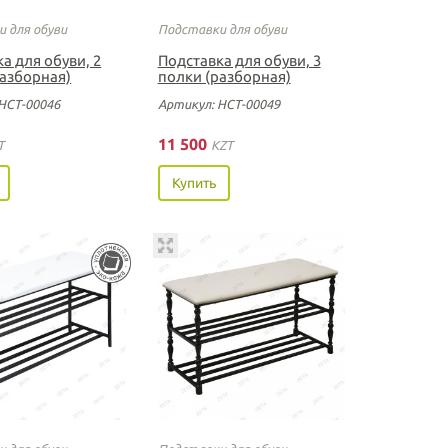
 для обуви
Подставки для обуви
а для обуви, 2
Подставка для обуви, 3
разборная)
полки (разборная)
НСТ-00046
Артикул: НСТ-00049
11 500
T
KZT
Купить