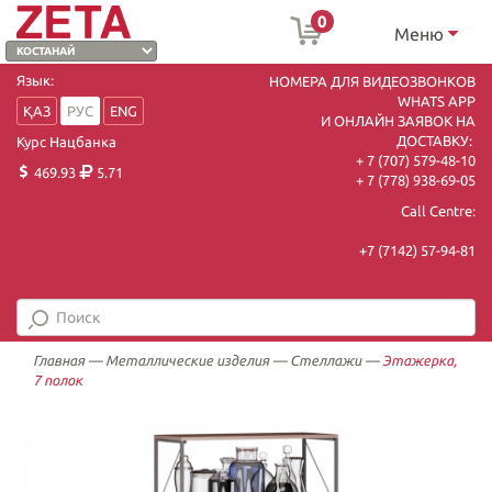
0
Меню
Язык:
НОМЕРА ДЛЯ ВИДЕОЗВОНКОВ
WHATS APP
ҚАЗ
РУС
ENG
И ОНЛАЙН ЗАЯВОК НА
ДОСТАВКУ:
Курс Нацбанка
+ 7 (707) 579-48-10
469.93
5.71
+ 7 (778) 938-69-05
Call Centre:
+7 (7142) 57-94-81
Главная
—
Металлические изделия
—
Стеллажи
—
Этажерка,
7 полок