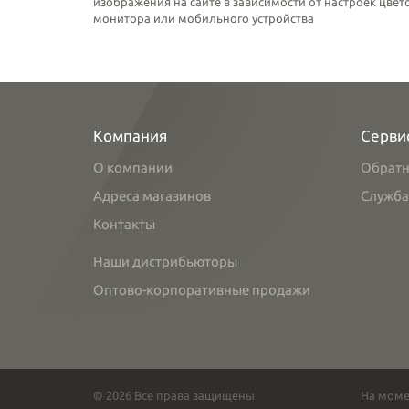
изображения на сайте в зависимости от настроек цве
монитора или мобильного устройства
Компания
Серви
О компании
Обратн
Адреса магазинов
Служба
Контакты
Наши дистрибьюторы
Оптово-корпоративные продажи
© 2026 Все права защищены
На моме