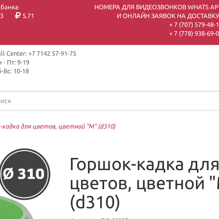
цбанка
НОМЕРА ДЛЯ ВИДЕОЗВОНКОВ WHATS AP
3
5.71
И ОНЛАЙН ЗАЯВОК НА ДОСТАВКУ
+ 7 (707) 579-48-
+ 7 (778) 938-69-
ll Center: +7 7142 57-91-75
 - Пт: 9-19
-Вс: 10-18
-кадка для цветов, цветной "М" (d310)
Горшок-кадка дл
цветов, цветной 
(d310)