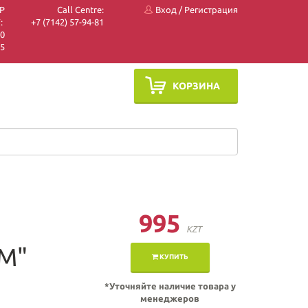
P
Call Centre:
Вход
/
Регистрация
:
+7 (7142) 57-94-81
10
05
КОРЗИНА
995
я
KZT
"М"
КУПИТЬ
*Уточняйте наличие товара у
менеджеров