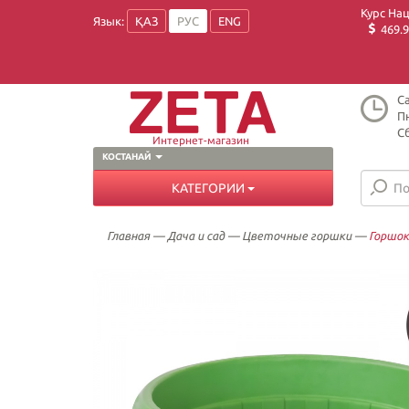
Курс На
Язык:
ҚАЗ
РУС
ENG
469.9
Ca
Пн
Сб
Интернет-магазин
КОСТАНАЙ
КАТЕГОРИИ
Главная
—
Дача и сад
—
Цветочные горшки
—
Горшок