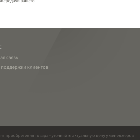
топередачи вашего
с
ая связь
 поддержки клиентов
нт приобретения товара - уточняйте актуальную цену у менеджеров