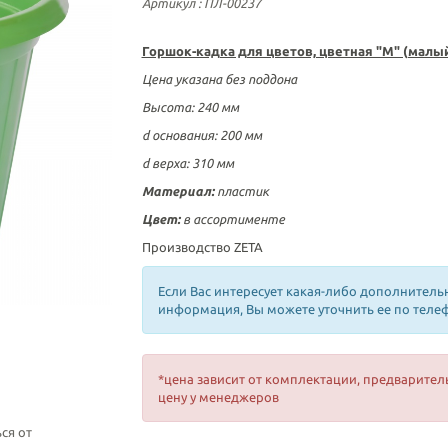
Артикул
: ПЛ-00237
Горшок-кадка для цветов, цветная "М" (малы
Цена указана без поддона
Высота: 240 мм
d основания: 200 мм
d верха: 310 мм
Материал:
пластик
Цвет:
в ассортименте
Производство ZETA
Если Вас интересует какая-либо дополнитель
информация, Вы можете уточнить ее по теле
*цена зависит от комплектации, предварител
цену у менеджеров
ся от