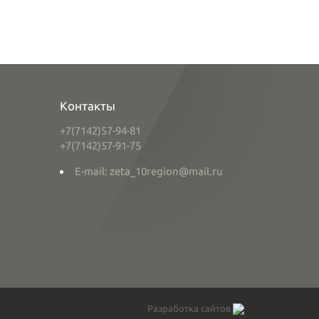
Контакты
+7(7142)57-94-81
+7(7142)57-91-75
E-mail: zeta_10region@mail.ru
Разработка сайтов