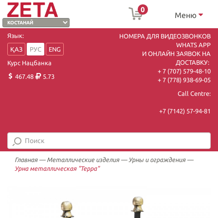
0
Меню
Язык:
НОМЕРА ДЛЯ ВИДЕОЗВОНКОВ
WHATS APP
ҚАЗ
РУС
ENG
И ОНЛАЙН ЗАЯВОК НА
ДОСТАВКУ:
Курс Нацбанка
+ 7 (707) 579-48-10
467.48
5.73
+ 7 (778) 938-69-05
Call Centre:
+7 (7142) 57-94-81
Главная
—
Металлические изделия
—
Урны и ограждения
—
Урна металлическая "Терра"