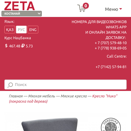
0
Меню
Язык:
НОМЕРА ДЛЯ ВИДЕОЗВОНКОВ
WHATS APP
ҚАЗ
РУС
ENG
И ОНЛАЙН ЗАЯВОК НА
ДОСТАВКУ:
Курс Нацбанка
+ 7 (707) 579-48-10
467.48
5.73
+ 7 (778) 938-69-05
Call Centre:
+7 (7142) 57-94-81
Главная
—
Мягкая мебель
—
Мягкие кресла
—
Кресло "Нико"
(покраска под дерево)