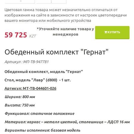
Цветовая гамма товара может незначительно отличаться от
изображения на сайте в зависимости от настроек цветопередачи
вашего монитора или мобильного устройства
*Уточняйте наличие товара у
КУПИТЬ
59 725
менеджеров
KZT
Обеденный комплект "Гернат"
Артикул
: МП-ТВ-947781
Обеденный комплект, модель "Гернат"
Стол, модель "Лавр" (d800)
- 1 шт.
Артикул:
МТ-ТВ-044601-026
Ширина:
800 мм
Высота:
750 мм
Ф
ункционал:
статичное положение
Материал:
каркас – металл цветной, столешница – ЛДСП
16 мм
Варианты исполнения:
базовая модель