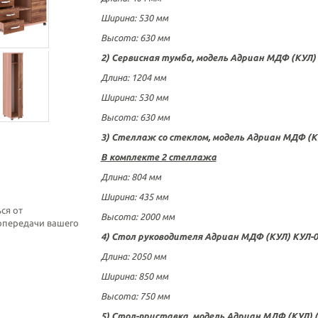
Ширина:
530 мм
Высота:
630
мм
2) Сервисная тумба, модель Адриан МДФ (КУЛ)
Длина
:
1204 мм
Ширина:
530 мм
Высота:
630 мм
3) Стеллаж со стеклом, модель Адриан МДФ (К
В комплекте 2 стеллажа
Длина
: 80
4 мм
Ширина: 43
5 мм
ся от
Высота:
2000 мм
топередачи вашего
4) Стол руководителя Адриан МДФ (КУЛ)
КУЛ-0
Длина
:
2050 мм
Ширина:
850 мм
Высота:
750 мм
5) Стол-приставка, модель Адриан МДФ (КУЛ)