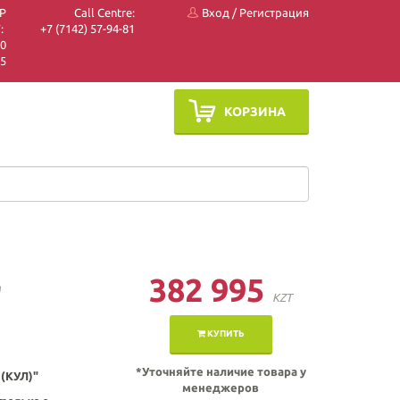
P
Call Centre:
Вход
/
Регистрация
:
+7 (7142) 57-94-81
10
05
КОРЗИНА
382 995
"
KZT
КУПИТЬ
*Уточняйте наличие товара у
(КУЛ)"
менеджеров