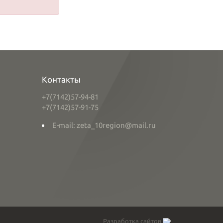
Контакты
+7(7142)57-94-81
+7(7142)57-91-75
E-mail: zeta_10region@mail.ru
Разработка сайтов