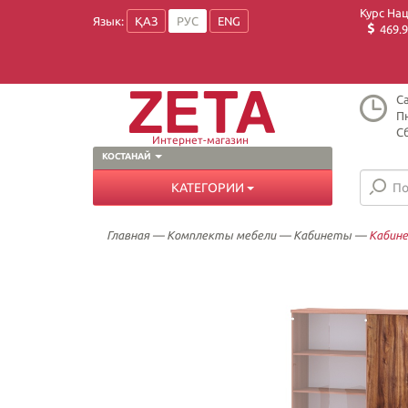
Курс На
Язык:
ҚАЗ
РУС
ENG
469.9
Ca
Пн
Сб
Интернет-магазин
КОСТАНАЙ
КАТЕГОРИИ
Главная
—
Комплекты мебели
—
Кабинеты
—
Кабине