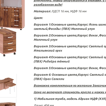
ВНИМАНИЕ: товар отгружается в упаковке, и 
разобранном виде!
Материал:
ЛДСП 16 мм, МДФ 16 мм
Цвет:
Вариант 1:Основные цвета,Корпус: Ясень шим
светлый,Фасады: (ПВХ) Молочный улун
Вариант 2:Основные цвета,Корпус: Венге ,Фас
Молочный улун
Вариант 3:Основные цвета,Корпус: Светлый ор
Итальянский орех
Вариант 4:Основные цвета,Корпус: Светлый о
(ПВХ)
Рибейра тёмный
Вариант 5:Основные цвета,Корпус: Венге, Фас
Вариант 6: Основные цвета,Корпус: Светлый о
(ПВХ) Орех Сапелли
Возможна комплектация по желанию Заказчи
Цена не включает стоимость кресла и ножки 
1) Мобильная тумба, модель Адриан МДФ (КУЛ
Длина
:
404 мм