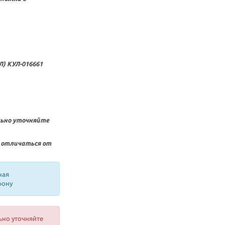
) КУЛ-016661
льно уточняйте
 отличаться от
ная
фону
ьно уточняйте