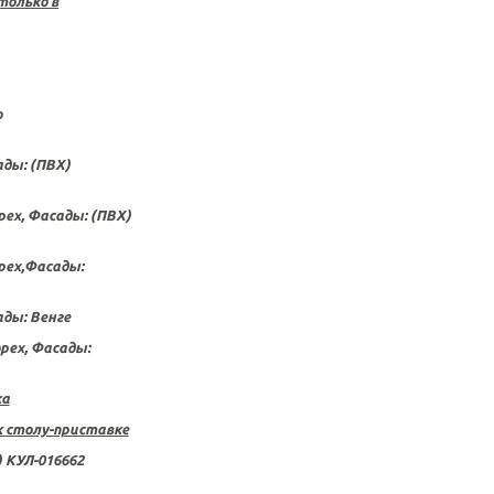
только в
о
ады: (ПВХ)
ех, Фасады: (ПВХ)
рех,Фасады:
ады: Венге
рех, Фасады:
ка
к столу-приставке
) КУЛ-016662