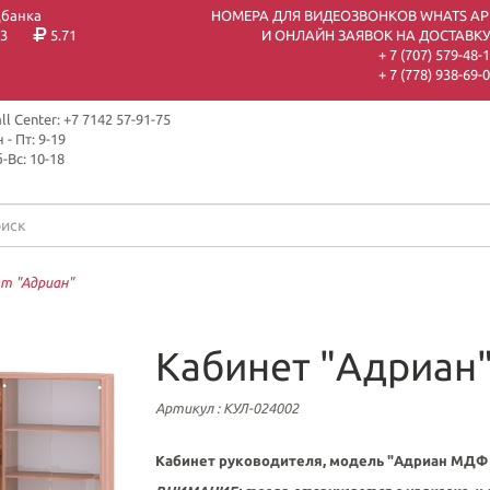
цбанка
НОМЕРА ДЛЯ ВИДЕОЗВОНКОВ WHATS AP
3
5.71
И ОНЛАЙН ЗАЯВОК НА ДОСТАВКУ
+ 7 (707) 579-48-
+ 7 (778) 938-69-
ll Center: +7 7142 57-91-75
 - Пт: 9-19
-Вс: 10-18
т "Адриан"
Кабинет "Адриан
Артикул
: КУЛ-024002
Кабинет руководителя, модель "Адриан МДФ 