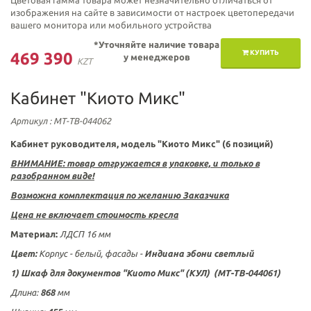
Цветовая гамма товара может незначительно отличаться от
изображения на сайте в зависимости от настроек цветопередачи
вашего монитора или мобильного устройства
*Уточняйте наличие товара
КУПИТЬ
469 390
у менеджеров
KZT
Кабинет "Киото Микс"
Артикул
: МТ-ТВ-044062
Кабинет руководителя, модель "Киото Микс" (6 позиций)
ВНИМАНИЕ: товар отгружается в упаковке, и только в
разобранном виде!
Возможна комплектация по желанию Заказчика
Цена не включает стоимость кресла
Материал:
ЛДСП 16 мм
Цвет:
Корпус - белый, фасады -
Индиана эбони светлый
1) Шкаф для документов
"Киото Микс"
(КУЛ) (МТ-ТВ-044061)
Длина:
868
мм