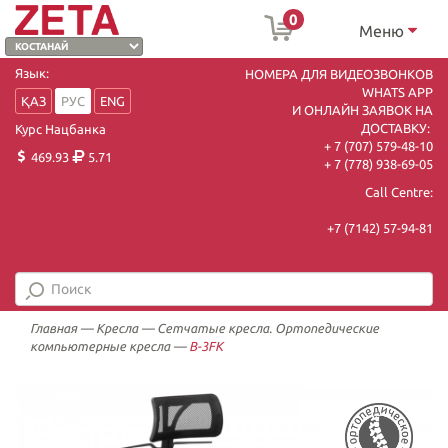
0
Меню
Язык:
НОМЕРА ДЛЯ ВИДЕОЗВОНКОВ
WHATS APP
ҚАЗ
РУС
ENG
И ОНЛАЙН ЗАЯВОК НА
ДОСТАВКУ:
Курс Нацбанка
+ 7 (707) 579-48-10
469.93
5.71
+ 7 (778) 938-69-05
Call Centre:
+7 (7142) 57-94-81
Главная
—
Кресла
—
Сетчатые кресла. Ортопедические
компьютерные кресла
—
В-3FK