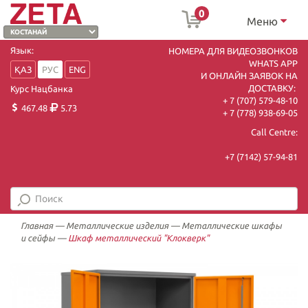
0
Меню
Язык:
НОМЕРА ДЛЯ ВИДЕОЗВОНКОВ
WHATS APP
ҚАЗ
РУС
ENG
И ОНЛАЙН ЗАЯВОК НА
ДОСТАВКУ:
Курс Нацбанка
+ 7 (707) 579-48-10
467.48
5.73
+ 7 (778) 938-69-05
Call Centre:
+7 (7142) 57-94-81
Главная
—
Металлические изделия
—
Металлические шкафы
и сейфы
—
Шкаф металлический "Клокверк"