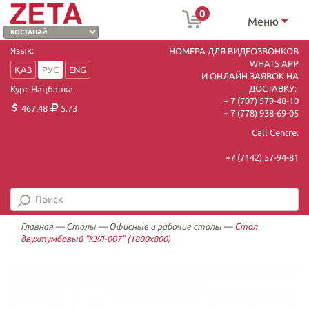
0
Меню
Язык:
НОМЕРА ДЛЯ ВИДЕОЗВОНКОВ
WHATS APP
ҚАЗ
РУС
ENG
И ОНЛАЙН ЗАЯВОК НА
ДОСТАВКУ:
Курс Нацбанка
+ 7 (707) 579-48-10
467.48
5.73
+ 7 (778) 938-69-05
Call Centre:
+7 (7142) 57-94-81
Главная
—
Столы
—
Офисные и рабочие столы
—
Стол
двухтумбовый "КУЛ-007" (1800х800)