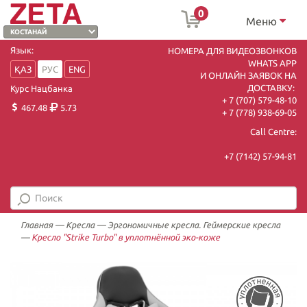
0
Меню
Язык:
НОМЕРА ДЛЯ ВИДЕОЗВОНКОВ
WHATS APP
ҚАЗ
РУС
ENG
И ОНЛАЙН ЗАЯВОК НА
ДОСТАВКУ:
Курс Нацбанка
+ 7 (707) 579-48-10
467.48
5.73
+ 7 (778) 938-69-05
Call Centre:
+7 (7142) 57-94-81
Главная
—
Кресла
—
Эргономичные кресла. Геймерские кресла
—
Кресло "Strike Turbo" в уплотнённой эко-коже