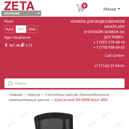
0
Меню
Язык:
НОМЕРА ДЛЯ ВИДЕОЗВОНКОВ
WHATS APP
ҚАЗ
РУС
ENG
И ОНЛАЙН ЗАЯВОК НА
ДОСТАВКУ:
Курс Нацбанка
+ 7 (707) 579-48-10
467.48
5.73
+ 7 (778) 938-69-05
Call Centre:
+7 (7142) 57-94-81
Главная
—
Кресла
—
Сетчатые кресла. Ортопедические
компьютерные кресла
—
Кресло мод ZM-B908 black (ВИ)