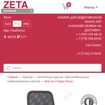
0
Меню
Язык:
НОМЕРА ДЛЯ ВИДЕОЗВОНКОВ
WHATS APP
ҚАЗ
РУС
ENG
И ОНЛАЙН ЗАЯВОК НА
ДОСТАВКУ:
Курс Нацбанка
+ 7 (707) 579-48-10
469.93
5.71
+ 7 (778) 938-69-05
Call Centre:
+7 (7142) 57-94-81
Главная
—
Кресла
—
Сетчатые кресла. Ортопедические
компьютерные кресла
—
Кресло Сакура Мини