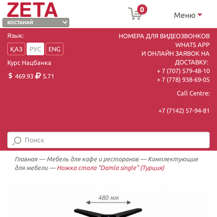
0
Меню
Язык:
НОМЕРА ДЛЯ ВИДЕОЗВОНКОВ
WHATS APP
ҚАЗ
РУС
ENG
И ОНЛАЙН ЗАЯВОК НА
ДОСТАВКУ:
Курс Нацбанка
+ 7 (707) 579-48-10
469.93
5.71
+ 7 (778) 938-69-05
Call Centre:
+7 (7142) 57-94-81
Главная
—
Мебель для кафе и ресторанов
—
Комплектующие
для мебели
—
Ножка стола "Damla single" (Турция)